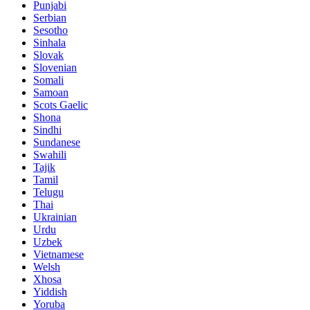
Punjabi
Serbian
Sesotho
Sinhala
Slovak
Slovenian
Somali
Samoan
Scots Gaelic
Shona
Sindhi
Sundanese
Swahili
Tajik
Tamil
Telugu
Thai
Ukrainian
Urdu
Uzbek
Vietnamese
Welsh
Xhosa
Yiddish
Yoruba