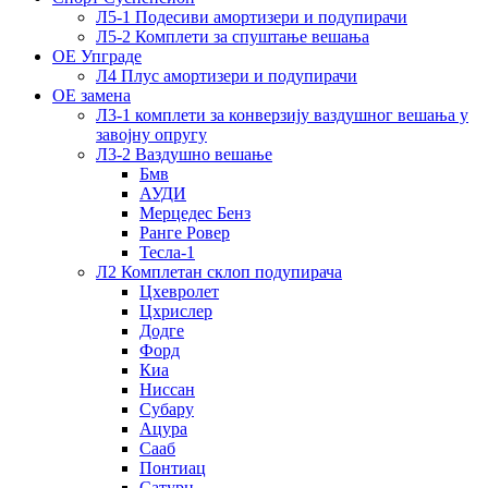
Л5-1 Подесиви амортизери и подупирачи
Л5-2 Комплети за спуштање вешања
ОЕ Упграде
Л4 Плус амортизери и подупирачи
ОЕ замена
Л3-1 комплети за конверзију ваздушног вешања у
завојну опругу
Л3-2 Ваздушно вешање
Бмв
АУДИ
Мерцедес Бенз
Ранге Ровер
Тесла-1
Л2 Комплетан склоп подупирача
Цхевролет
Цхрислер
Додге
Форд
Киа
Ниссан
Субару
Ацура
Сааб
Понтиац
Сатурн