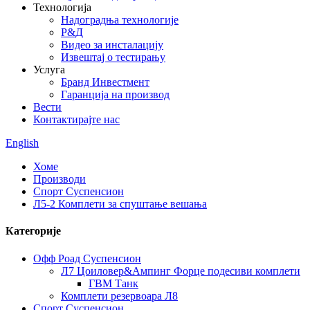
Технологија
Надоградња технологије
Р&Д
Видео за инсталацију
Извештај о тестирању
Услуга
Бранд Инвестмент
Гаранција на производ
Вести
Контактирајте нас
English
Хоме
Производи
Спорт Суспенсион
Л5-2 Комплети за спуштање вешања
Категорије
Офф Роад Суспенсион
Л7 Цоиловер&Ампинг Форце подесиви комплети
ГВМ Танк
Комплети резервоара Л8
Спорт Суспенсион