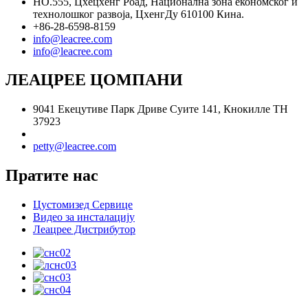
НО.555, Цхецхенг Роад, Национална зона економског и
технолошког развоја, ЦхенгДу 610100 Кина.
+86-28-6598-8159
info@leacree.com
info@leacree.com
ЛЕАЦРЕЕ ЦОМПАНИ
9041 Екецутиве Парк Дриве Суите 141, Кнокилле ТН
37923
petty@leacree.com
Пратите нас
Цустомизед Сервице
Видео за инсталацију
Леацрее Дистрибутор