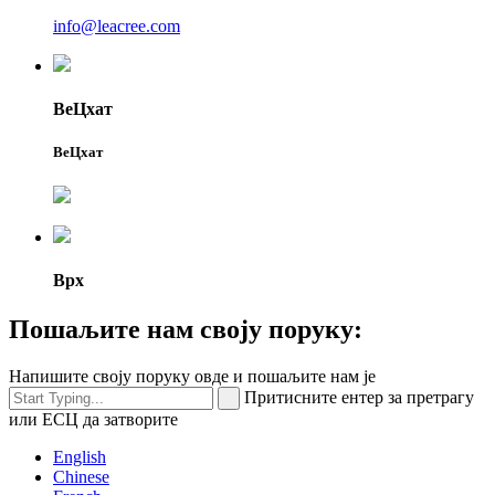
info@leacree.com
ВеЦхат
ВеЦхат
Врх
Пошаљите нам своју поруку:
Напишите своју поруку овде и пошаљите нам је
Притисните ентер за претрагу
или ЕСЦ да затворите
English
Chinese