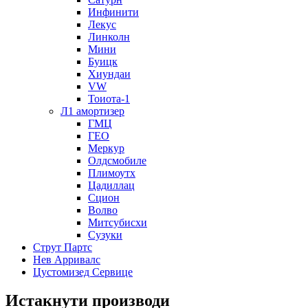
Инфинити
Лекус
Линколн
Мини
Буицк
Хиундаи
VW
Тоиота-1
Л1 амортизер
ГМЦ
ГЕО
Меркур
Олдсмобиле
Плимоутх
Цадиллац
Сцион
Волво
Митсубисхи
Сузуки
Струт Партс
Нев Арривалс
Цустомизед Сервице
Истакнути производи