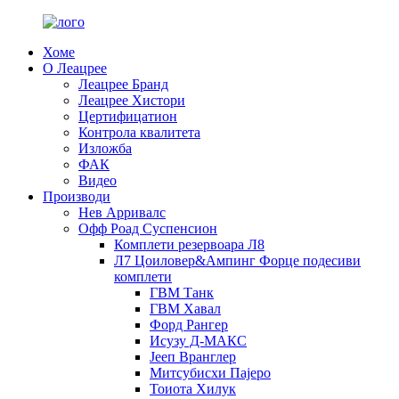
Хоме
О Леацрее
Леацрее Бранд
Леацрее Хистори
Цертифицатион
Контрола квалитета
Изложба
ФАК
Видео
Производи
Нев Арривалс
Офф Роад Суспенсион
Комплети резервоара Л8
Л7 Цоиловер&Ампинг Форце подесиви
комплети
ГВМ Танк
ГВМ Хавал
Форд Рангер
Исузу Д-МАКС
Јееп Вранглер
Митсубисхи Пајеро
Тоиота Хилук