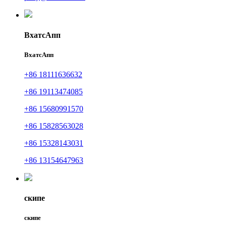
ВхатсАпп
ВхатсАпп
+86 18111636632
+86 19113474085
+86 15680991570
+86 15828563028
+86 15328143031
+86 13154647963
скипе
скипе