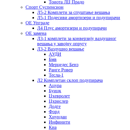
Тоиота ЛЦ Прадо
Спорт Суспенсион
Л5-2 Комплети за спуштање вешања
Л5-1 Подесиви амортизери и подупирачи
ОЕ Упграде
Л4 Плус амортизери и подупирачи
ОЕ замена
Л3-1 комплети за конверзију ваздушног
вешања у завојну опругу
Л3-2 Ваздушно вешање
АУДИ
Бмв
Мерцедес Бенз
Ранге Ровер
Тесла-1
Л2 Комплетан склоп подупирача
Ацура
Буицк
Цхевролет
Цхрислер
Додге
Форд
Хиундаи
Инфинити
Киа