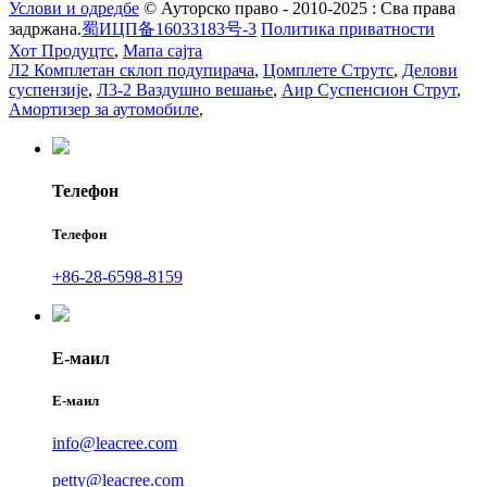
Услови и одредбе
© Ауторско право - 2010-2025 : Сва права
задржана.
蜀ИЦП备16033183号-3
Политика приватности
Хот Продуцтс
,
Мапа сајта
Л2 Комплетан склоп подупирача
,
Цомплете Струтс
,
Делови
суспензије
,
Л3-2 Ваздушно вешање
,
Аир Суспенсион Струт
,
Амортизер за аутомобиле
,
Телефон
Телефон
+86-28-6598-8159
Е-маил
Е-маил
info@leacree.com
petty@leacree.com