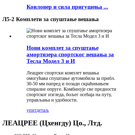
Коиловер и сила пригушења ...
Л5-2 Комплети за спуштање вешања
Нови комплет за спуштање
амортизера спортског вешања за
Тесла Модел 3 и И
Леацрее спортски комплет вешања
омогућава спуштање аутомобила за прибл.
30-50 мм напред и позади скраћивањем
спиралне опруге. Комбинује све предности
спортског изгледа, бољег осећаја на путу,
управљања и удобности.
упит
детаљ
ЛЕАЦРЕЕ (Цхенгду) Цо., Лтд.