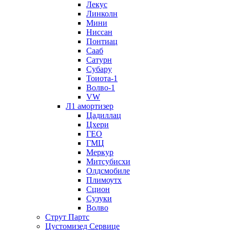
Лекус
Линколн
Мини
Ниссан
Понтиац
Сааб
Сатурн
Субару
Тоиота-1
Волво-1
VW
Л1 амортизер
Цадиллац
Цхери
ГЕО
ГМЦ
Меркур
Митсубисхи
Олдсмобиле
Плимоутх
Сцион
Сузуки
Волво
Струт Партс
Цустомизед Сервице